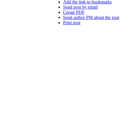
Add the link to bookmarks
Send post by email
Create PDF
Send author PM about the post
Print post