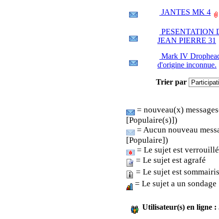
JANTES MK 4
PESENTATION 
JEAN PIERRE 31
Mark IV Drophea
d'origine inconnue.
Trier par
= nouveau(x) messages(
[Populaire(s)])
= Aucun nouveau messa
[Populaire])
= Le sujet est verrouillé
= Le sujet est agrafé
= Le sujet est sommairi
= Le sujet a un sondage
Utilisateur(s) en ligne 