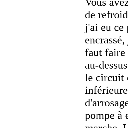
Vous avez
de refroi
j'ai eu ce
encrassé, 
faut faire
au-dessus
le circuit
inférieur
d'arrosage
pompe à e
marche. L