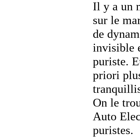
Il y a un
sur le ma
de dynamo
invisible
puriste. E
priori plu
tranquilli
On le tro
Auto Elec
puristes.