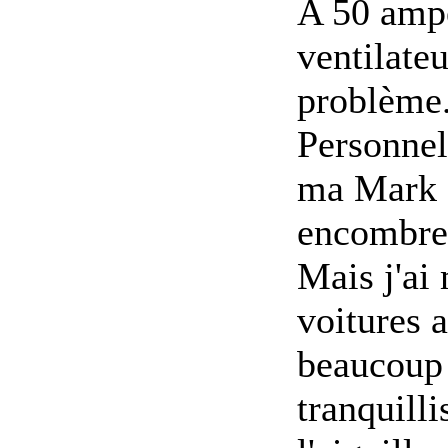
A 50 ampè
ventilateu
problème
Personnel
ma Mark IV
encombrem
Mais j'ai 
voitures a
beaucoup 
tranquill